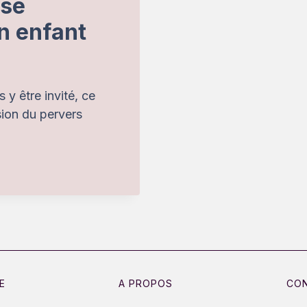
 se
n enfant
 y être invité, ce
usion du pervers
E
A PROPOS
CO