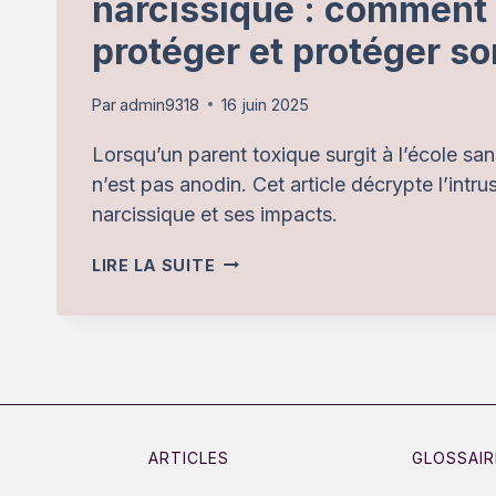
narcissique : comment
protéger et protéger so
Par
admin9318
16 juin 2025
Lorsqu’un parent toxique surgit à l’école sans
n’est pas anodin. Cet article décrypte l’intr
narcissique et ses impacts.
INTRUSION
LIRE LA SUITE
DU
PARENT
PERVERS
NARCISSIQUE
:
COMMENT
ARTICLES
GLOSSAIR
SE