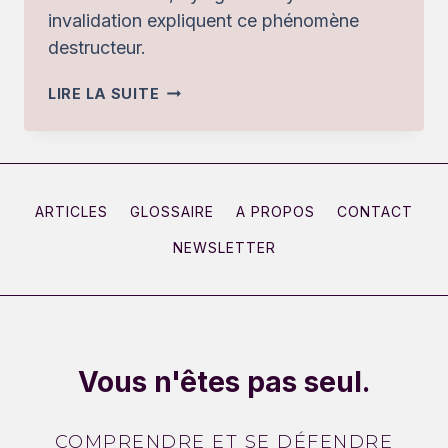
invalidation expliquent ce phénomène
destructeur.
POURQUOI
LIRE LA SUITE
L’ENTOURAGE
NE
NOUS
CROIT
ARTICLES
GLOSSAIRE
A PROPOS
CONTACT
PAS
NEWSLETTER
QUAND
ON
DÉCRIT
UN
ABUS
Vous n'êtes pas seul.
D’UN
PERVERS
COMPRENDRE ET SE DÉFENDRE
NARCISSIQUE