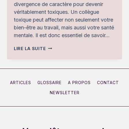
divergence de caractère pour devenir
véritablement toxiques. Un collègue
toxique peut affecter non seulement votre
bien-être au travail, mais aussi votre santé
mentale. Il est donc essentiel de savoir…
LE
LIRE LA SUITE
COLLÈGUE
TOXIQUE
:
PROFIL,
ARTICLES
GLOSSAIRE
A PROPOS
CONTACT
SIGNAUX
NEWSLETTER
ET
COMMENT
RÉAGIR
SANS
S’ISOLER