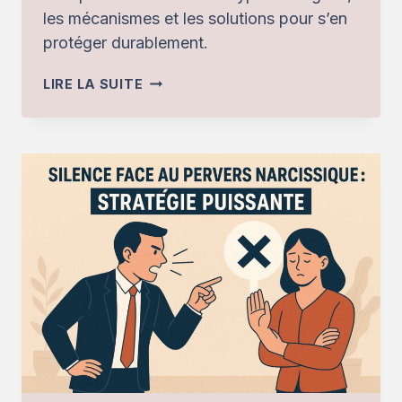
les mécanismes et les solutions pour s’en
protéger durablement.
QUAND
LIRE LA SUITE
LE
PN
DEVIENT
FOU
:
SIGNES,
MÉCANISMES
ET
SOLUTIONS
POUR
SE
PROTÉGER