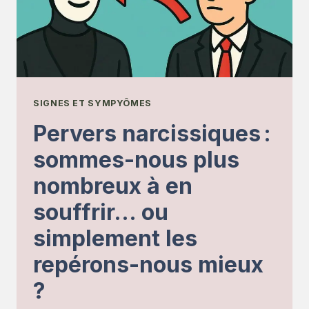
EFFICACES
DE
DÉTACHEMENT,
DE
DIVERSION
ET
SIGNES ET SYMPYÔMES
DE
Pervers narcissiques :
CONTRE-
sommes-nous plus
FEU
nombreux à en
souffrir… ou
simplement les
repérons-nous mieux
?