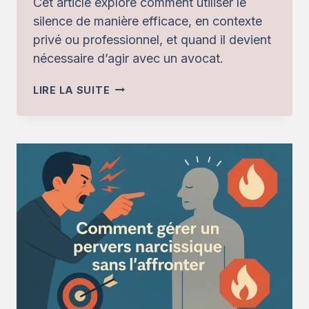
Cet article explore comment utiliser le
silence de manière efficace, en contexte
privé ou professionnel, et quand il devient
nécessaire d’agir avec un avocat.
LE
LIRE LA SUITE
SILENCE
FACE
À
LA
PROVOCATION
DU
PERVERS
NARCISSIQUE
:
UNE
STRATÉGIE