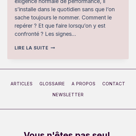
exigence normale de performance, il
s’installe dans le quotidien sans que l’on
sache toujours le nommer. Comment le
repérer ? Et que faire lorsqu’on y est
confronté ? Les signes…
QUAND
LIRE LA SUITE
LE
MANAGEMENT
DEVIENT
TOXIQUE
ARTICLES
GLOSSAIRE
A PROPOS
CONTACT
:
NEWSLETTER
SIGNES
ET
STRATÉGIES
DE
DÉFENSE
Vous n'êtes pas seul.