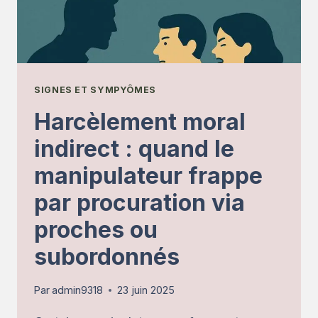
SIMPLEMENT
LES
REPÉRONS-
NOUS
MIEUX
SIGNES ET SYMPYÔMES
?
Harcèlement moral
indirect : quand le
manipulateur frappe
par procuration via
proches ou
subordonnés
Par
admin9318
23 juin 2025