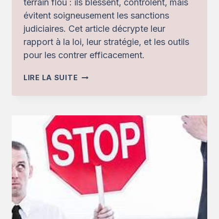
terrain flou : ils blessent, contrôlent, mais
évitent soigneusement les sanctions
judiciaires. Cet article décrypte leur
rapport à la loi, leur stratégie, et les outils
pour les contrer efficacement.
LES
LIRE LA SUITE
PROFILS
TOXIQUES
ET
LA
LOI
:
QUAND
LA
TRANSGRESSION
S’ARRÊTE