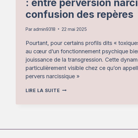
: entre perversion narc
confusion des repères
Par
admin9318
22 mai 2025
Pourtant, pour certains profils dits « toxiqu
au cœur d’un fonctionnement psychique bien
jouissance de la transgression. Cette dynam
particulièrement visible chez ce qu’on appe
pervers narcissique »
LA
LIRE LA SUITE
JOUISSANCE
DE
LA
TRANSGRESSION
: