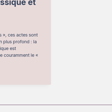
issique et
es », ces actes sont
 plus profond : la
ique est
lle couramment le «