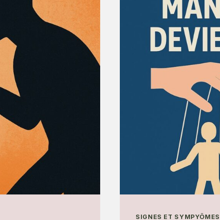
LES
CONFO
ON
?
SIGNES ET SYMPYÔMES