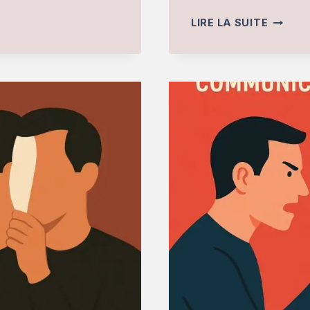
COMME
LIRE LA SUITE
GÉRER
UN
PERVE
NARCIS
SANS
L’AFFR
:
TECHN
EFFICA
DE
DÉTAC
DE
DIVERS
ET
DE