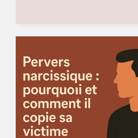
VEUT-
IL
«
EFFACER
»
L’AUTRE
?
REPRODUCTION,
APPROPRIATION,
ET
PERTE
D’IDENTITÉ