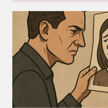
PERVERS
NARCISSIQUE
:
QUELQUES
MÉTHODES
EFFICACES