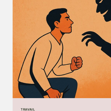
POURQUOI
LE
FAUX
CALME
DU
MANIPULATEUR
EST
UNE
STRATÉGIE
D’EMPRISE
TRAVAIL