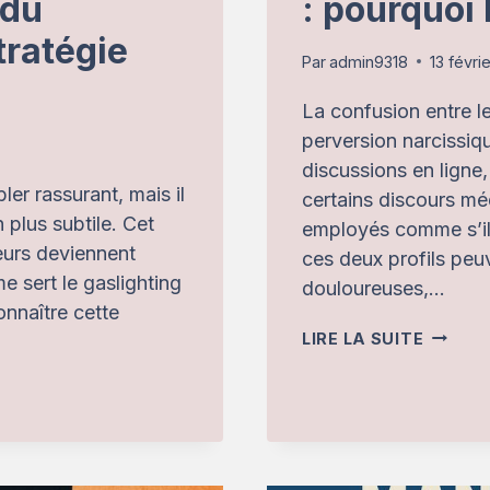
 du
: pourquoi
tratégie
Par
admin9318
13 févri
La confusion entre le
perversion narcissi
discussions en ligne
er rassurant, mais il
certains discours mé
plus subtile. Cet
employés comme s’ils
eurs deviennent
ces deux profils peuv
 sert le gaslighting
douloureuses,…
nnaître cette
BORDER
LIRE LA SUITE
VS
PERVE
NARCIS
:
POURQ