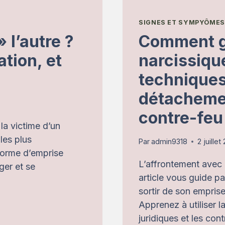
SIGNES ET SYMPYÔMES
» l’autre ?
Comment g
tion, et
narcissique
techniques
détachemen
contre-feu
 la victime d’un
les plus
Par
admin9318
2 juillet
forme d’emprise
L’affrontement avec 
ger et se
article vous guide p
sortir de son empris
Apprenez à utiliser la
juridiques et les co