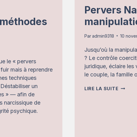
Pervers Na
s méthodes
manipulati
Par
admin9318
10 nov
Jusqu’où la manipulat
? Le contrôle coerci
que le « pervers
juridique, éclaire le
 fuir mais à reprendre
le couple, la famille o
ines techniques
 Déstabiliser un
PERVE
LIRE LA SUITE
es » — afin de
NARCIS
s narcissique de
:
rité psychique.
QUAND
LA
MANIP