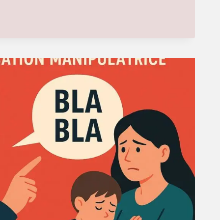
NT
RS
SIQUE
ONTER
IQUES
CES
HEMENT,
ION