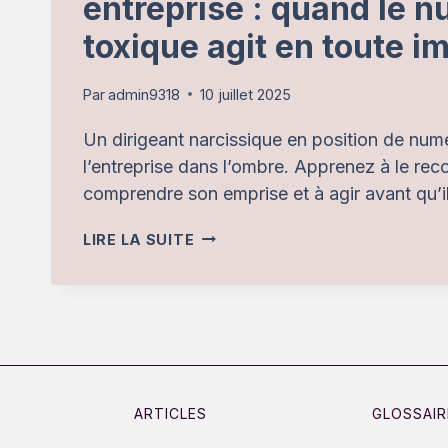
entreprise : quand le 
toxique agit en toute i
Par
admin9318
10 juillet 2025
Un dirigeant narcissique en position de num
l’entreprise dans l’ombre. Apprenez à le reco
comprendre son emprise et à agir avant qu’il 
DIRIGEANT
LIRE LA SUITE
NARCISSIQUE
EN
ENTREPRISE
:
QUAND
LE
ARTICLES
GLOSSAIR
NUMÉRO