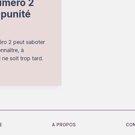
numéro 2
mpunité
éro 2 peut saboter
nnaître, à
ne soit trop tard.
E
A PROPOS
CO