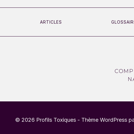
FAMILIALE
:
QUAND
ARTICLES
GLOSSAIR
LE
SYSTÈME
NE
PROTÈGE
PAS
LES
COMP
VICTIMES
N
© 2026 Profils Toxiques - Thème WordPress p