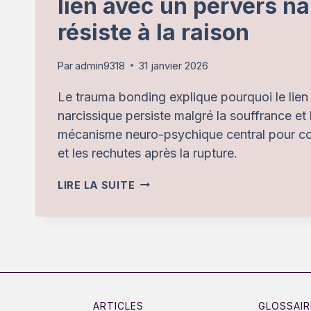
lien avec un pervers na
résiste à la raison
Par
admin9318
31 janvier 2026
Le trauma bonding explique pourquoi le lien
narcissique persiste malgré la souffrance et l
mécanisme neuro-psychique central pour co
et les rechutes après la rupture.
LE
LIRE LA SUITE
TRAUMA
BONDING
:
POURQUOI
LE
LIEN
ARTICLES
GLOSSAIR