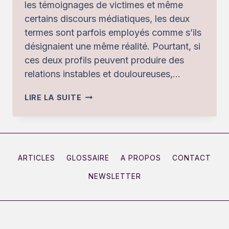
les témoignages de victimes et même
certains discours médiatiques, les deux
termes sont parfois employés comme s’ils
désignaient une même réalité. Pourtant, si
ces deux profils peuvent produire des
relations instables et douloureuses,…
BORDERLINE
LIRE LA SUITE
VS
PERVERS
NARCISSIQUE
:
ARTICLES
GLOSSAIRE
A PROPOS
CONTACT
POURQUOI
NEWSLETTER
LES
CONFOND-
ON
?