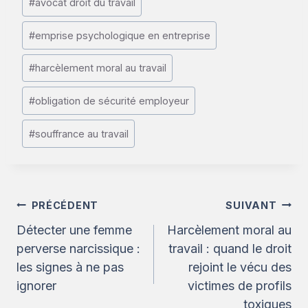
#
avocat droit du travail
de
la
#
emprise psychologique en entreprise
publication :
#
harcèlement moral au travail
#
obligation de sécurité employeur
#
souffrance au travail
Navigation
PRÉCÉDENT
SUIVANT
de
Détecter une femme
Harcèlement moral au
l’article
perverse narcissique :
travail : quand le droit
les signes à ne pas
rejoint le vécu des
ignorer
victimes de profils
toxiques